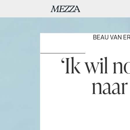
BEAU VAN ERVEN DORENS
‘Ik wil nooit meer
naar huis’
Onze tent staat aan de rand van een
weiland, op een klif boven de Atlantische
Oceaan. ’s Ochtends kruip ik stilletjes naar
buiten, zonder mijn ouders of broers
wakker te maken. Het helmgras is nog nat