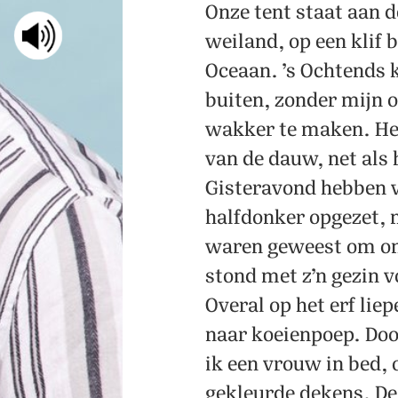
van de dauw, net als het dak van onze tent.
Gisteravond hebben we ’m in het
halfdonker opgezet, nadat we bij de boer
waren geweest om ons te melden. Hij
stond met z’n gezin voor z’n boerderij.
Overal op het erf liepen kippen en het rook
naar koeienpoep. Door een open deur zag
ik een vrouw in bed, onder een dikke laag
gekleurde dekens. De boer heet Rebouchon
en mijn vader en moeder wisten meteen
een lach op zijn bruine, gegroefde gezicht
te toveren. Mijn moeder spreekt heel goed
Frans, want haar moeder is Frans. Zij
komt al sinds de jaren vijftig op dit eiland.
Er is niet veel veranderd, schijnt. Je hebt
hier boeren, vissers en kunstenaars,
Fransen met een buitenhuis en een paar
buitenlandse toeristen. Dat zijn wij.